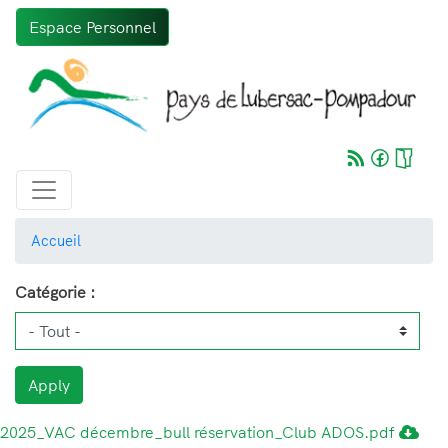
Aller
Espace Personnel
au
contenu
principal
Accueil
Catégorie :
Apply
2025_VAC décembre_bull réservation_Club ADOS.pdf