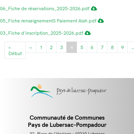
06_Fiche de réservations_2025-2026.pdf
05_Fiche renseignementS Paiement Alsh.pdf
03_Fiche d'inscription_2025-2026.pdf
Pagination
«
‹‹
Page
1
2
3
4
5
6
7
8
9
Début
Première
précédente
page
Communauté de Communes
Contact
Pays de Lubersac-Pompadour
32, Place de l'Horloge - 19210 Lubersac