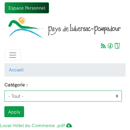
Aller
Espace Personnel
au
contenu
principal
Accueil
Catégorie :
Apply
Local Hôtel du Commerce .pdf