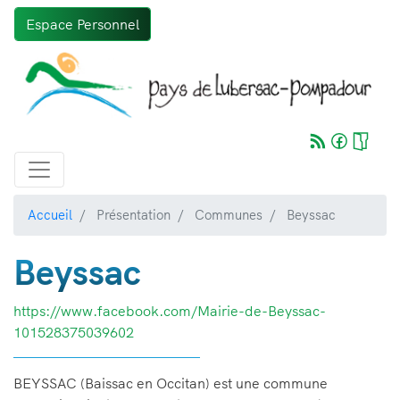
Aller
Espace Personnel
au
contenu
principal
Accueil
Présentation
Communes
Beyssac
Beyssac
https://www.facebook.com/Mairie-de-Beyssac-
101528375039602
BEYSSAC (Baissac en Occitan) est une commune