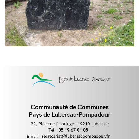
Communauté de Communes
Contact
Pays de Lubersac-Pompadour
32, Place de l'Horloge - 19210 Lubersac
Tel:
Téléphone
05 19 67 01 05
Email:
Email
secretariat@lubersacpompadour.fr