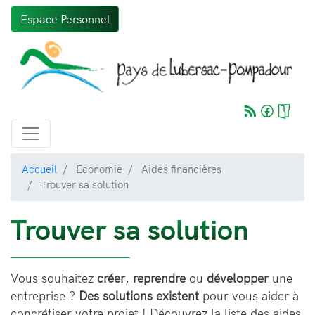
Aller
Espace Personnel
au
contenu
principal
Accueil
Economie
Aides financières
Trouver sa solution
Trouver sa solution
Vous souhaitez
créer
,
reprendre
ou
développer
une
entreprise ?
Des solutions existent
pour vous aider à
concrétiser votre projet ! Découvrez la liste des aides