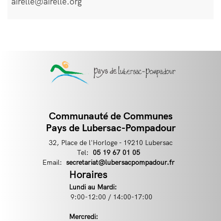
airelle@airelle.org
Communauté de Communes
Contact
Pays de Lubersac-Pompadour
32, Place de l'Horloge - 19210 Lubersac
Tel:
Téléphone
05 19 67 01 05
Email:
Email
secretariat@lubersacpompadour.fr
Horaires
Lundi au Mardi:
9:00-12:00 / 14:00-17:00
Mercredi: