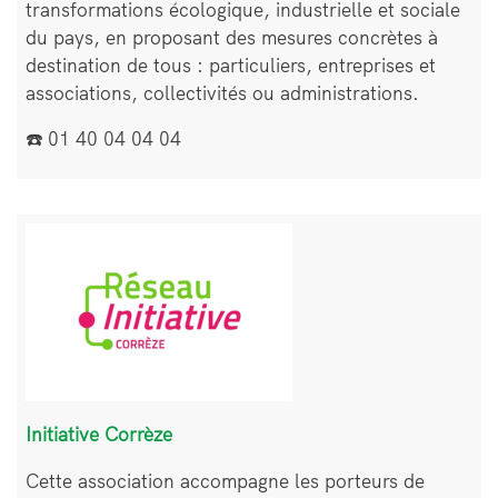
transformations écologique, industrielle et sociale
du pays, en proposant des mesures concrètes à
destination de tous : particuliers, entreprises et
associations, collectivités ou administrations.
☎️ 01 40 04 04 04
Bloc
Image
de
texte
Initiative Corrèze
Cette association accompagne les porteurs de