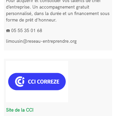
Pour acquérir et consolider vos talents de chef
d’entreprise. Un accompagnement gratuit
personnalisé, dans la durée et un financement sous
forme de prêt d’honneur.
☎️ 05 55 35 01 68
limousin@reseau-entreprendre.org
Bloc
Image
de
texte
Site de la CCI