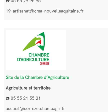
☎️ 05 55 29 95 95
19-artisanat@cma-nouvelleaquitaine.fr
Bloc
Image
de
texte
Site de la Chambre d’Agriculture
Agriculture et territoire
☎️ 05 55 21 55 21
accueil@correze.chambagri.fr