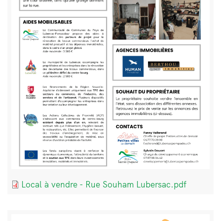
Document
Local à vendre - Rue Souham Lubersac.pdf
Bloc
Image