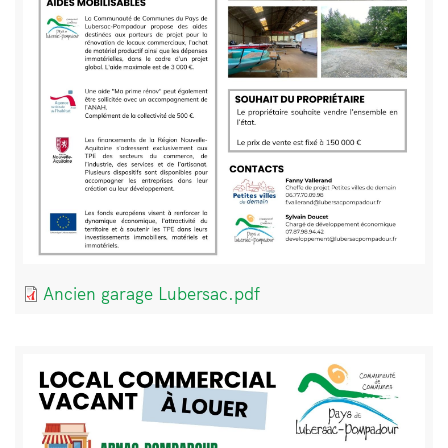
Document
Ancien garage Lubersac.pdf
Bloc
Image
de
texte