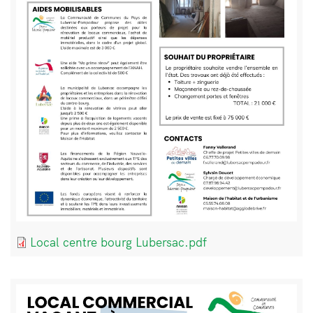
Document
Local centre bourg Lubersac.pdf
Bloc
Image
de