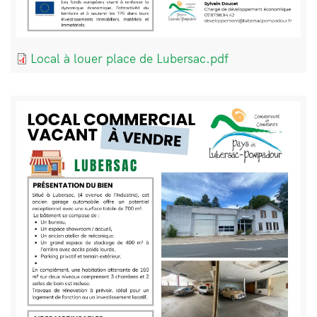
Document
Local à louer place de Lubersac.pdf
Bloc
Image
de
texte