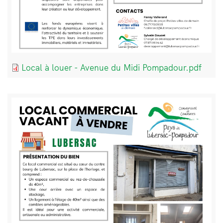
Document
Local à louer - Avenue du Midi Pompadour.pdf
Bloc
Image
de
texte