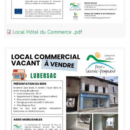
Document
Local Hôtel du Commerce .pdf
Bloc
Image
de
texte