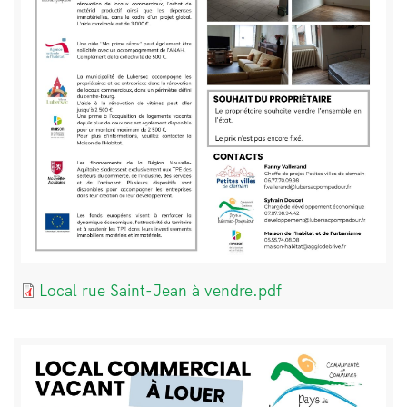
Document
Local rue Saint-Jean à vendre.pdf
Bloc
Image
de
texte