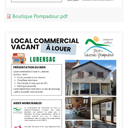
Document
Boutique Pompadour.pdf
Bloc
Image
de
texte