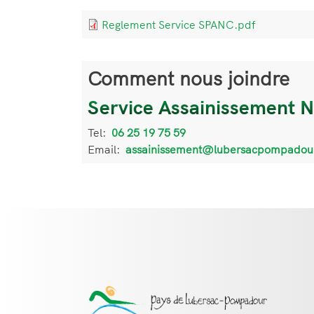
Bloc
Document
Reglement Service SPANC.pdf
de
texte
Comment nous joindre
Service Assainissement N
Informations
de
Tel:
Téléphone
06 25 19 75 59
contact
Email:
Email
assainissement@lubersacpompadour
Contact