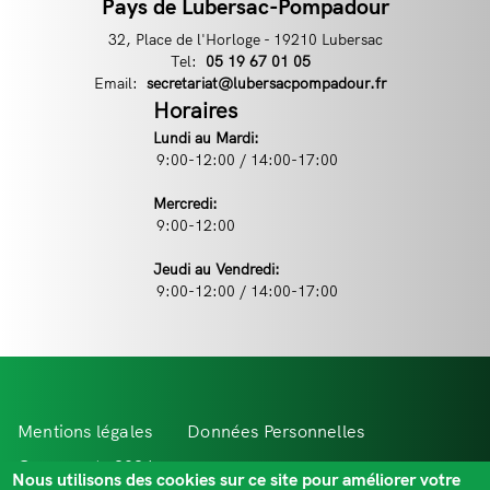
Pays de Lubersac-Pompadour
32, Place de l'Horloge - 19210 Lubersac
Tel:
Téléphone
05 19 67 01 05
Email:
Email
secretariat@lubersacpompadour.fr
Horaires
Lundi au Mardi:
9:00-12:00 / 14:00-17:00
Mercredi:
9:00-12:00
Jeudi au Vendredi:
9:00-12:00 / 14:00-17:00
Menu
Mentions légales
Données Personnelles
Pied
Comevents 2021
Extr@net
Nous utilisons des cookies sur ce site pour améliorer votre