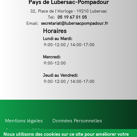
Pays de Lubersac-Pompadour
32, Place de l'Horloge - 19210 Lubersac
Tel:
Téléphone
05 19 67 01 05
Email:
Email
secretariat@lubersacpompadour.fr
Horaires
Lundi au Mardi:
9:00-12:00 / 14:00-17:00
Mercredi:
9:00-12:00
Jeudi au Vendredi:
9:00-12:00 / 14:00-17:00
Menu
Mentions légales
Données Personnelles
Pied
Comevents 2021
Extr@net
Nous utilisons des cookies sur ce site pour améliorer votre