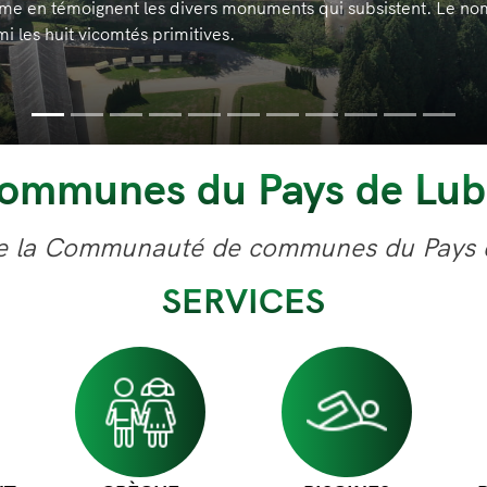
une commune située au nord ouest du département de la Corrèze
est traversée par la rivière Auvézère.
E
ommunes du Pays de Lu
el de la Communauté de communes du Pays
SERVICES
Image
Image