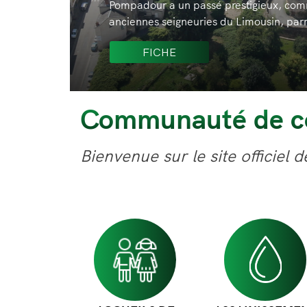
 d’une des plus
Benayes est 
Vienne. Elle 
FICH
Communauté de c
Bienvenue sur le site offici
Image
Image