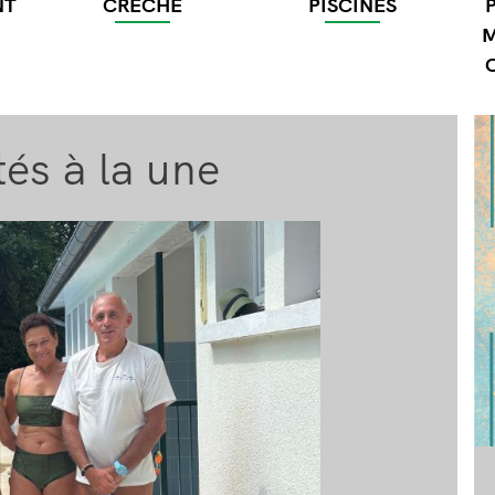
NT
CRÈCHE
PISCINES
M
Im
tés à la une