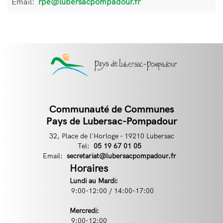
Email:
Email
rpe@lubersacpompadour.fr
Communauté de Communes
Contact
Pays de Lubersac-Pompadour
32, Place de l'Horloge - 19210 Lubersac
Tel:
Téléphone
05 19 67 01 05
Email:
Email
secretariat@lubersacpompadour.fr
Horaires
Lundi au Mardi:
9:00-12:00 / 14:00-17:00
Mercredi:
9:00-12:00