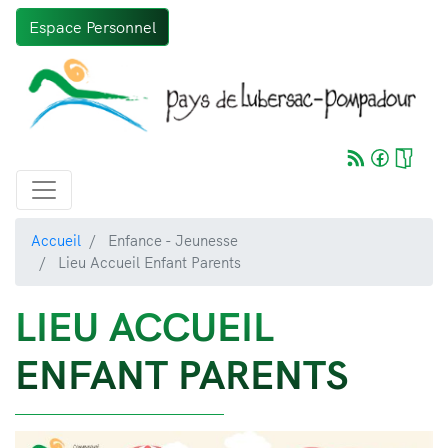
Aller
Espace Personnel
au
contenu
principal
Accueil
Enfance - Jeunesse
Lieu Accueil Enfant Parents
LIEU ACCUEIL
ENFANT PARENTS